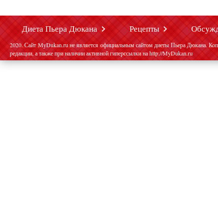
Диета Пьера Дюкана
Рецепты
Обсуж
2020. Сайт MyDukan.ru не является официальным сайтом диеты Пьера Дюкана. Коп
редакции, а также при наличии активной гиперссылки на http://MyDukan.ru