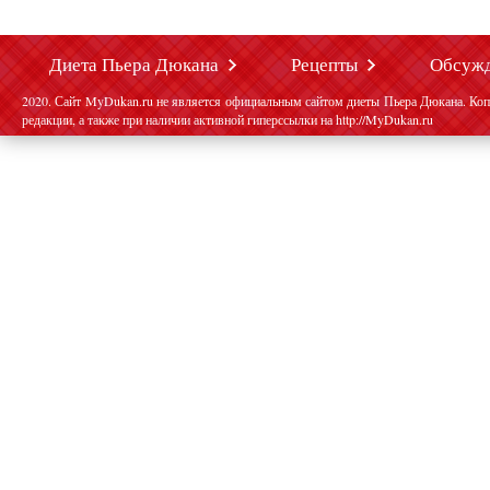
Диета Пьера Дюкана
Рецепты
Обсуж
2020. Сайт MyDukan.ru не является официальным сайтом диеты Пьера Дюкана. Коп
редакции, а также при наличии активной гиперссылки на http://MyDukan.ru