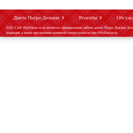
Диета Пьера Дюкана
Рецепты
Обсуж
2020. Сайт MyDukan.ru не является официальным сайтом диеты Пьера Дюкана. Коп
редакции, а также при наличии активной гиперссылки на http://MyDukan.ru