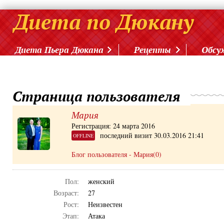
Диета Пьера Дюкана
Рецепты
Обсу
Страница пользователя
Мария
Регистрация: 24 марта 2016
последний визит 30.03.2016 21:41
OFFLINE
Блог пользователя - Мария(0)
Пол:
женский
Возраст:
27
Рост:
Неизвестен
Этап:
Атака