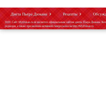
Диета Пьера Дюкана
Рецепты
Обсуж
2020. Сайт MyDukan.ru не является официальным сайтом диеты Пьера Дюкана. Коп
редакции, а также при наличии активной гиперссылки на http://MyDukan.ru