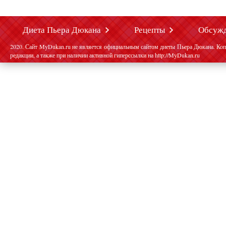
Диета Пьера Дюкана
Рецепты
Обсуж
2020. Сайт MyDukan.ru не является официальным сайтом диеты Пьера Дюкана. Коп
редакции, а также при наличии активной гиперссылки на http://MyDukan.ru