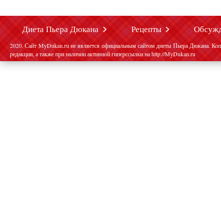
Диета Пьера Дюкана
Рецепты
Обсуж
2020. Сайт MyDukan.ru не является официальным сайтом диеты Пьера Дюкана. Коп
редакции, а также при наличии активной гиперссылки на http://MyDukan.ru