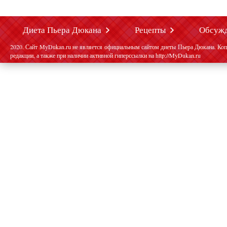
Диета Пьера Дюкана
Рецепты
Обсуж
2020. Сайт MyDukan.ru не является официальным сайтом диеты Пьера Дюкана. Коп
редакции, а также при наличии активной гиперссылки на http://MyDukan.ru