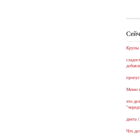
Сейч
Крупы
сладост
добавл
пропус
Меню н
что де
"черед
диета
(
Что де