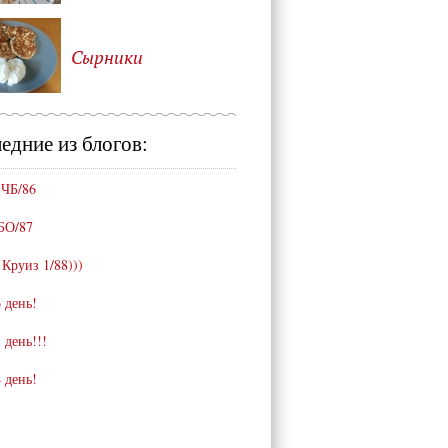
Сырники
едние из блогов:
 ЧБ/86
БО/87
 Круиз 1/88)))
 день!
 день!!!
 день!