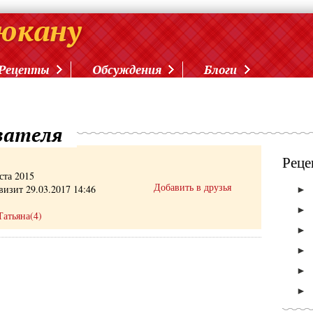
Рецепты
Обсуждения
Блоги
вателя
Реце
ста 2015
Добавить в друзья
визит 29.03.2017 14:46
►
►
Татьяна(4)
►
►
►
►