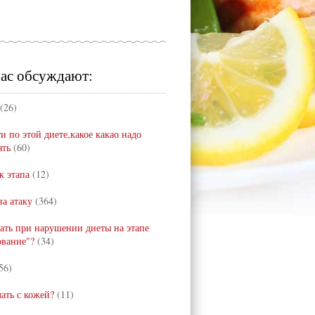
ас обсуждают:
(26)
и по этой диете,какое какао надо
ять
(60)
к этапа
(12)
а атаку
(364)
лать при нарушении диеты на этапе
ование"?
(34)
56)
лать с кожей?
(11)