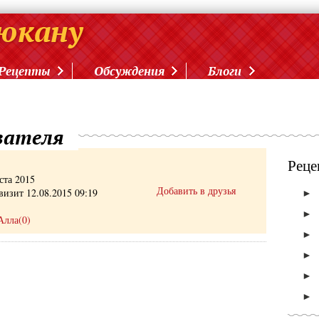
Рецепты
Обсуждения
Блоги
вателя
Реце
ста 2015
Добавить в друзья
визит 12.08.2015 09:19
►
►
Алла(0)
►
►
►
►