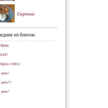
Сырники
едние из блогов:
 ЧБ/86
БО/87
 Круиз 1/88)))
 день!
 день!!!
 день!