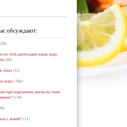
ас обсуждают:
(26)
и по этой диете,какое какао надо
ять
(60)
к этапа
(12)
а атаку
(364)
лать при нарушении диеты на этапе
ование"?
(34)
56)
лать с кожей?
(11)