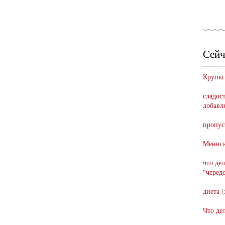
Сейч
Крупы
сладост
добавл
пропус
Меню н
что де
"черед
диета
(
Что де