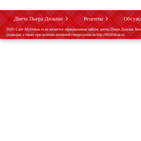
Диета Пьера Дюкана
Рецепты
Обсуж
2020. Сайт MyDukan.ru не является официальным сайтом диеты Пьера Дюкана. Коп
редакции, а также при наличии активной гиперссылки на http://MyDukan.ru