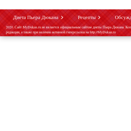
Диета Пьера Дюкана
Рецепты
Обсуж
2020. Сайт MyDukan.ru не является официальным сайтом диеты Пьера Дюкана. Коп
редакции, а также при наличии активной гиперссылки на http://MyDukan.ru