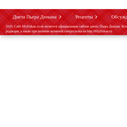
Диета Пьера Дюкана
Рецепты
Обсуж
2020. Сайт MyDukan.ru не является официальным сайтом диеты Пьера Дюкана. Коп
редакции, а также при наличии активной гиперссылки на http://MyDukan.ru