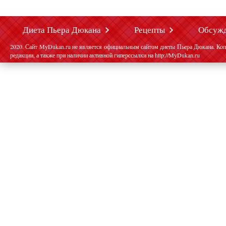
Диета Пьера Дюкана
Рецепты
Обсуж
2020. Сайт MyDukan.ru не является официальным сайтом диеты Пьера Дюкана. Коп
редакции, а также при наличии активной гиперссылки на http://MyDukan.ru