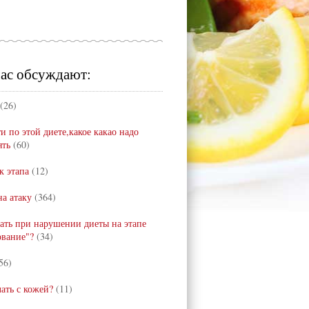
ас обсуждают:
(26)
и по этой диете,какое какао надо
ять
(60)
к этапа
(12)
а атаку
(364)
лать при нарушении диеты на этапе
ование"?
(34)
56)
лать с кожей?
(11)