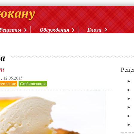
Рецепты
Обсуждения
Блоги
та
рт
Реце
,
12.05.2015
►
репление
Стабилизация
►
►
►
►
►