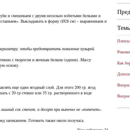
Пред
руби и смешиваем с двумя несильно взбитыми белками и
сстаиваем». Выкладывать в форму (Ø28 см) – выравниваем и
Темы
Плюсы 
 периметру, чтобы предотвратить появление пузырей.
Рекоме
стевию с творогом и яичным белком (одним). Массу
Как бо
ую основу.
Дополн
Вопрос
влять еще один ягодный слой. Для этого 200 гр. ягод
ть с 20 гр стевии или 35 гр. растворенного в воде
Вопрос
, лишний сок стечет, и десерт при выпечке не «потечет».
д запеканием. Готовить также около получаса.
Уже добавили:
21