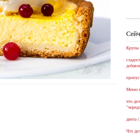
Сейч
Крупы
сладост
добавл
пропус
Меню н
что де
"черед
диета
(
Что де