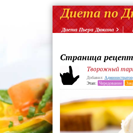
Диета Пьера Дюкана
Страница рецеп
Творожный та
Добавил:
Администратор
Этап:
Чередование
Зак