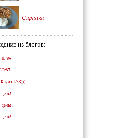
Сырники
едние из блогов:
 ЧБ/86
БО/87
 Круиз 1/88)))
 день!
 день!!!
 день!