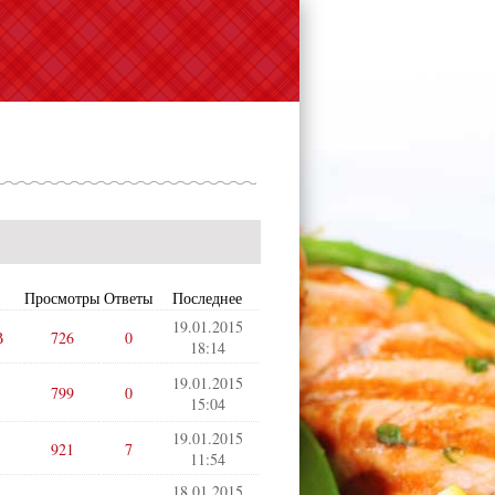
Просмотры
Ответы
Последнее
19.01.2015
В
726
0
18:14
19.01.2015
799
0
15:04
19.01.2015
921
7
11:54
18.01.2015