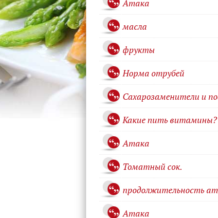
Атака
масла
фрукты
Норма отрубей
Сахарозаменители и п
Какие пить витамины?
Атака
Томатный сок.
продолжительность ат
Атака