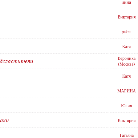
анна
Виктория
paksu
Катя
Вероника
одсластители
(Москва)
Катя
МАРИНА
Юлия
аки
Виктория
Татьяна