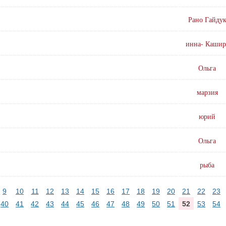
Рано Гайду
инна- Кашир
Ольга
марзия
юрий
Ольга
рыба
9
10
11
12
13
14
15
16
17
18
19
20
21
22
23
40
41
42
43
44
45
46
47
48
49
50
51
52
53
54