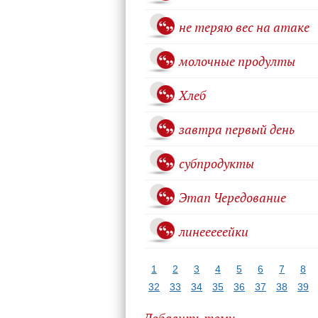
не теряю вес на атаке
молочные продулты
Хлеб
завтра первый день
субпродукты
Этап Чередование
линееееейки
1
2
3
4
5
6
7
8
32
33
34
35
36
37
38
39
Добавить тему