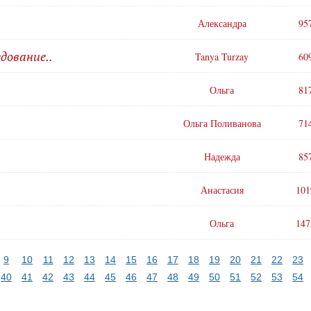
Александра
95
дование..
Tanya Turzay
60
Ольга
81
Ольга Поливанова
71
Надежда
85
Анастасия
101
Ольга
147
9
10
11
12
13
14
15
16
17
18
19
20
21
22
23
40
41
42
43
44
45
46
47
48
49
50
51
52
53
54