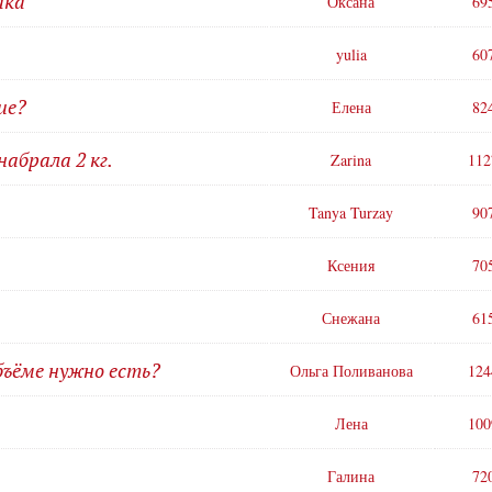
ака
Оксана
69
yulia
60
ие?
Елена
82
набрала 2 кг.
Zarina
112
Tanya Turzay
90
Ксения
70
Снежана
61
бъёме нужно есть?
Ольга Поливанова
124
Лена
100
Галина
72