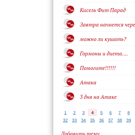
Кисель Фит Парад
Завтра начнется чере
можно ли кушать?
Гормоны и диета....
Помогите!!!!!!
Атака
3 дня на Атаке
1
2
3
4
5
6
7
8
32
33
34
35
36
37
38
39
Добавить тему