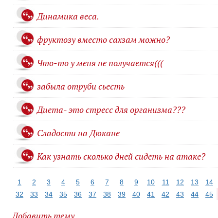
Динамика веса.
фруктозу вместо сахзам можно?
Что-то у меня не получается(((
забыла отруби сьесть
Диета- это стресс для организма???
Сладости на Дюкане
Как узнать сколько дней сидеть на атаке?
1
2
3
4
5
6
7
8
9
10
11
12
13
14
32
33
34
35
36
37
38
39
40
41
42
43
44
45
Добавить тему