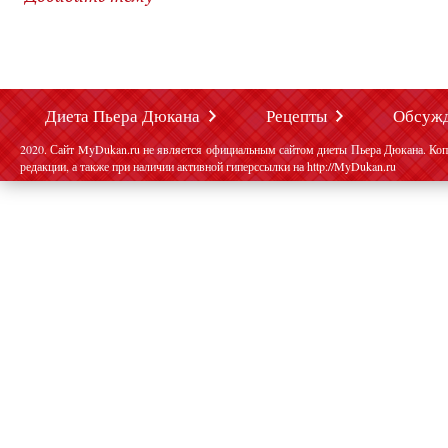
Диета Пьера Дюкана
Рецепты
Обсуж
2020. Сайт MyDukan.ru не является официальным сайтом диеты Пьера Дюкана. Коп
редакции, а также при наличии активной гиперссылки на http://MyDukan.ru