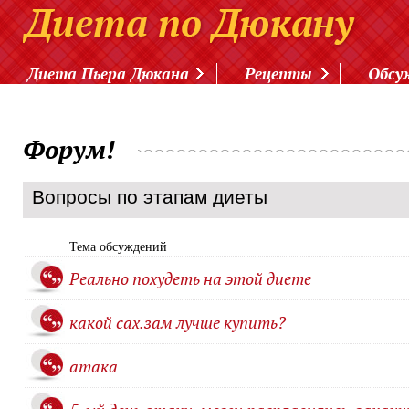
Диета Пьера Дюкана
Рецепты
Обсу
Форум!
Вопросы по этапам диеты
Тема обсуждений
Реально похудеть на этой диете
какой сах.зам лучше купить?
атака