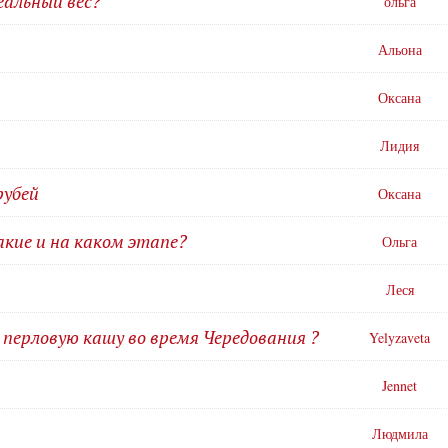
еальный вес?
ольга
Альона
Оксана
Лидия
рубей
Оксана
акие и на каком этапе?
Ольга
Леся
перловую кашу во время Чередования ?
Yelyzaveta
Jennet
Людмила