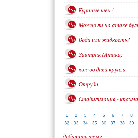
Куриные шеи !
Можно ли на атаке бул
Вода или жидкость?
Завтрак (Атака)
кол-во дней круиза
Отруби
Стабилизация - крахм
1
2
3
4
5
6
7
8
32
33
34
35
36
37
38
39
Добавить тему