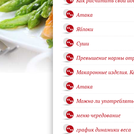
Как расчитать свой ид
Атака
Яблоки
Суши
Превышение нормы от
Макаронные изделия. К
Атака
Можно ли употреблять 
меню чередование
график динамики веса