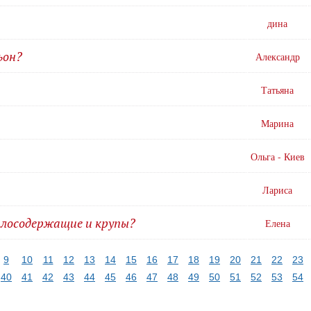
дина
ьон?
Александр
Татьяна
Марина
Ольга - Киев
Лариса
алосодержащие и крупы?
Елена
9
10
11
12
13
14
15
16
17
18
19
20
21
22
23
40
41
42
43
44
45
46
47
48
49
50
51
52
53
54