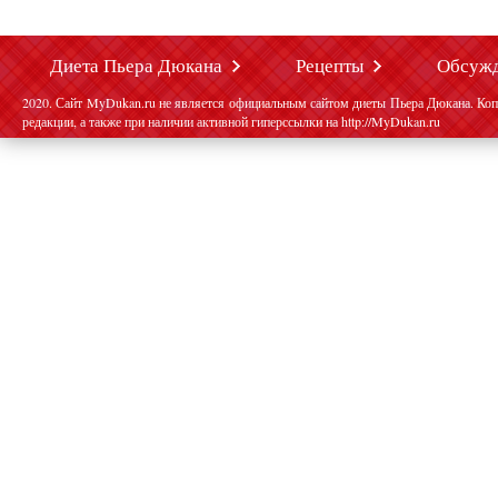
Диета Пьера Дюкана
Рецепты
Обсуж
2020. Сайт MyDukan.ru не является официальным сайтом диеты Пьера Дюкана. Коп
редакции, а также при наличии активной гиперссылки на http://MyDukan.ru