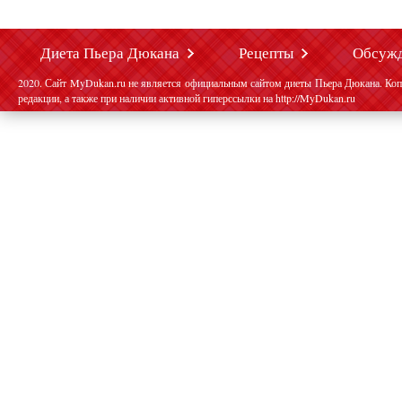
Диета Пьера Дюкана
Рецепты
Обсуж
2020. Сайт MyDukan.ru не является официальным сайтом диеты Пьера Дюкана. Коп
редакции, а также при наличии активной гиперссылки на http://MyDukan.ru