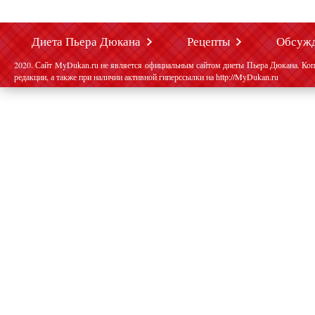
Диета Пьера Дюкана
Рецепты
Обсуж
2020. Сайт MyDukan.ru не является официальным сайтом диеты Пьера Дюкана. Коп
редакции, а также при наличии активной гиперссылки на http://MyDukan.ru