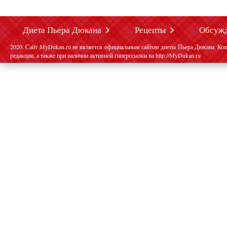
Диета Пьера Дюкана
Рецепты
Обсуж
2020. Сайт MyDukan.ru не является официальным сайтом диеты Пьера Дюкана. Коп
редакции, а также при наличии активной гиперссылки на http://MyDukan.ru