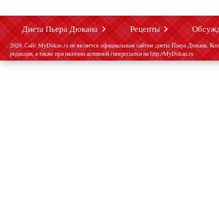
Диета Пьера Дюкана
Рецепты
Обсуж
2020. Сайт MyDukan.ru не является официальным сайтом диеты Пьера Дюкана. Коп
редакции, а также при наличии активной гиперссылки на http://MyDukan.ru