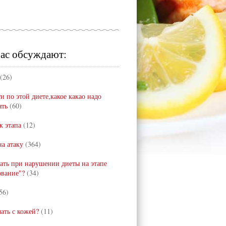
ас обсуждают:
(26)
и по этой диете,какое какао надо
ять
(60)
к этапа
(12)
а атаку
(364)
лать при нарушении диеты на этапе
ование"?
(34)
56)
лать с кожей?
(11)