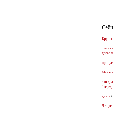
Сейч
Крупы
сладост
добавл
пропус
Меню н
что де
"черед
диета
(
Что де