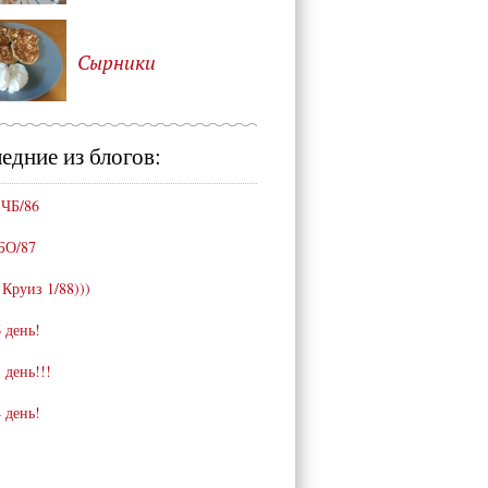
Сырники
едние из блогов:
 ЧБ/86
БО/87
 Круиз 1/88)))
 день!
 день!!!
 день!