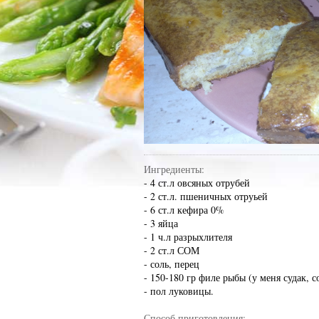
Ингредиенты:
- 4 ст.л овсяных отрубей
- 2 ст.л. пшеничных отруьей
- 6 ст.л кефира 0%
- 3 яйца
- 1 ч.л разрыхлителя
- 2 ст.л СОМ
- соль, перец
- 150-180 гр филе рыбы (у меня судак, 
- пол луковицы.
Способ приготовления: