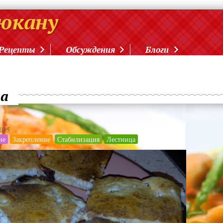
Рецепты
Обсуждения
Блоги
та
2015
ие
Закрепление
Стабилизация
Лестница