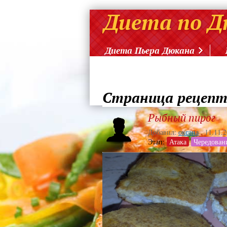
Диета Пьера Дюкана
Страница рецеп
Рыбный пирог
Добавил:
оксана
,
11.11.
Этап:
Атака
Чередован