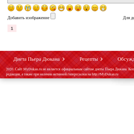
Добавить изображение
Для д
1
Диета Пьера Дюкана
Рецепты
Обсуж
2020. Сайт MyDukan.ru не является официальным сайтом диеты Пьера Дюкана. Коп
редакции, а также при наличии активной гиперссылки на http://MyDukan.ru