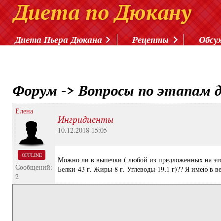
Диета Пьера Дюкана
Рецепты
Обсу
Форум
->
Вопросы по этапам 
Елена
Ингридиенты
10.12.2018 15:05
OFFLINE
Можно ли в выпечки ( любой из предложенных на этом
Сообщений:
Белки-43 г. Жиры-8 г. Углеводы-19,1 г)?? Я имею в ве
2