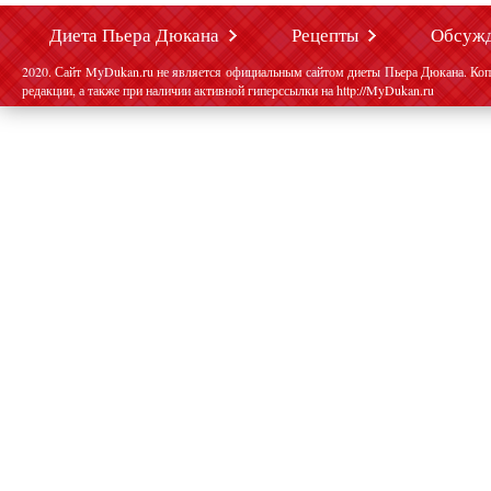
Диета Пьера Дюкана
Рецепты
Обсуж
2020. Сайт MyDukan.ru не является официальным сайтом диеты Пьера Дюкана. Коп
редакции, а также при наличии активной гиперссылки на http://MyDukan.ru