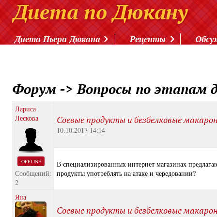
Диета Пьера Дюкана
Рецепты
Обсу
Форум
->
Вопросы по этапам 
Лариса
Лескова
Соевые продукты и безбелковые макаро
10.10.2017 14:14
OFFLINE
В специализированных интернет магазинах предлагаю
Сообщений:
продукты употреблять на атаке и чередовании?
2
Яна
Соевые продукты и безбелковые макаро