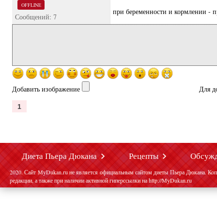
OFFLINE
при беременности и кормлении - 
Сообщений: 7
Добавить изображение
Для д
1
Диета Пьера Дюкана
Рецепты
Обсуж
2020. Сайт MyDukan.ru не является официальным сайтом диеты Пьера Дюкана. Коп
редакции, а также при наличии активной гиперссылки на http://MyDukan.ru