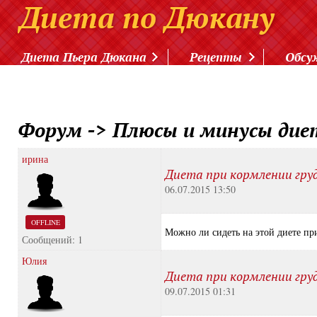
Диета Пьера Дюкана
Рецепты
Обсу
Форум
->
Плюсы и минусы ди
ирина
Диета при кормлении гру
06.07.2015 13:50
OFFLINE
Можно ли сидеть на этой диете п
Сообщений: 1
Юлия
Диета при кормлении гру
09.07.2015 01:31